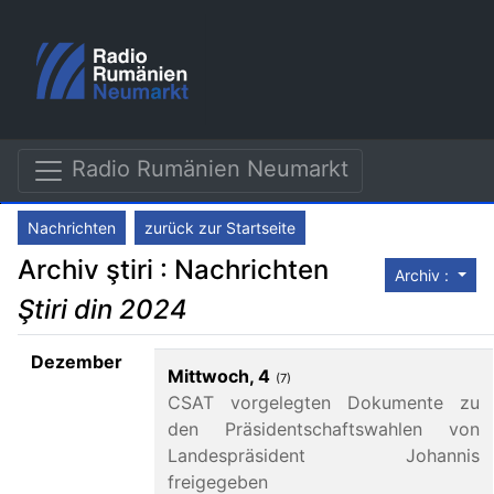
Radio Rumänien Neumarkt
Nachrichten
zurück zur Startseite
Archiv ştiri : Nachrichten
Archiv :
Ştiri din 2024
Dezember
Mittwoch, 4
(7)
CSAT vorgelegten Dokumente zu
den Präsidentschaftswahlen von
Landespräsident Johannis
freigegeben