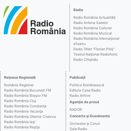
Radio
Radio România Actualităţi
Radio Antena Satelor
Radio România Cultural
Radio România Muzical
Radio România Internaţional
eTeatru
Radio 3Net "Florian Pitiş"
Teatrul Naţional Radiofonic
Radio Chişinău
Reţeaua Regională
Publicaţii
România Regional
Politica Românească
Radio România Bucureşti FM
Editura Casa Radio
Radio România Braşov FM
Radio Arhive
Radio România Cluj
Agenţie de presă
Radio România Constanţa
RADOR
Radio România Vacanţa
Concerte şi Evenimente
Radio România Oltenia-Craiova
Radio România Iaşi
Orchestre şi Coruri
Radio România Reşiţa
Sala Radio