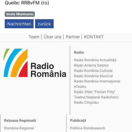
Quelle:
RRBvFM
(ro)
Imola Munteanu
Nachrichten
zurück
Team
Über uns
Partner
KONTAKT
Radio
Radio România Actualităţi
Radio Antena Satelor
Radio România Cultural
Radio România Muzical
Radio România Internaţional
eTeatru
Radio 3Net "Florian Pitiş"
Teatrul Naţional Radiofonic
Radio Chişinău
Reţeaua Regională
Publicaţii
România Regional
Politica Românească