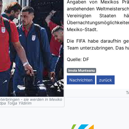
Angaben von Mexikos Prä
anstehenden Weltmeisterscha
Vereinigten Staaten h
Übernachtungsmöglichkeite
Mexiko-Stadt.
Die FIFA habe daraufhin ge
Team unterzubringen. Das h
Quelle: DF
Imola Munteanu
Nachrichten
zurück
T
terbringen - sie werden in Mexiko
pa Tolga Yildirim