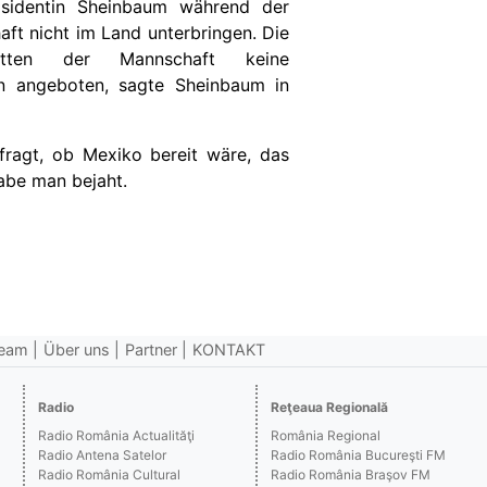
sidentin Sheinbaum während der
ft nicht im Land unterbringen. Die
ätten der Mannschaft keine
n angeboten, sagte Sheinbaum in
fragt, ob Mexiko bereit wäre, das
abe man bejaht.
eam
Über uns
Partner
KONTAKT
Radio
Reţeaua Regională
Radio România Actualităţi
România Regional
Radio Antena Satelor
Radio România Bucureşti FM
Radio România Cultural
Radio România Braşov FM