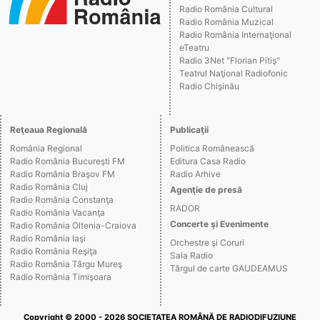
Radio România Cultural
Radio România Muzical
Radio România Internaţional
eTeatru
Radio 3Net "Florian Pitiş"
Teatrul Naţional Radiofonic
Radio Chişinău
Reţeaua Regională
Publicaţii
România Regional
Politica Românească
Radio România Bucureşti FM
Editura Casa Radio
Radio România Braşov FM
Radio Arhive
Radio România Cluj
Agenţie de presă
Radio România Constanţa
RADOR
Radio România Vacanţa
Concerte şi Evenimente
Radio România Oltenia-Craiova
Radio România Iaşi
Orchestre şi Coruri
Radio România Reşiţa
Sala Radio
Radio România Târgu Mureş
Târgul de carte GAUDEAMUS
Radio România Timişoara
Copyright © 2000 - 2026 SOCIETATEA ROMÂNĂ DE RADIODIFUZIUNE