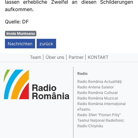
lassen erhebliche Zweifel an diesen Schilderungen
aufkommen.
Quelle: DF
Imola Munteanu
Nachrichten
zurück
Team
Über uns
Partner
KONTAKT
Radio
Radio România Actualităţi
Radio Antena Satelor
Radio România Cultural
Radio România Muzical
Radio România Internaţional
eTeatru
Radio 3Net "Florian Pitiş"
Teatrul Naţional Radiofonic
Radio Chişinău