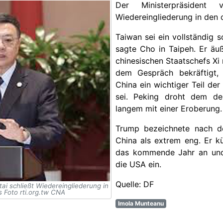
Der Ministerpräsident
Wiedereingliederung in den 
Taiwan sei ein vollständig
sagte Cho in Taipeh. Er äu
chinesischen Staatschefs Xi 
dem Gespräch bekräftigt,
China ein wichtiger Teil de
sei. Peking droht dem dem
langem mit einer Eroberung.
Trump bezeichnete nach d
China als extrem eng. Er k
das kommende Jahr an und 
die USA ein.
Quelle: DF
ai schließt Wiedereingliederung in
 Foto rti.org.tw CNA
Imola Munteanu