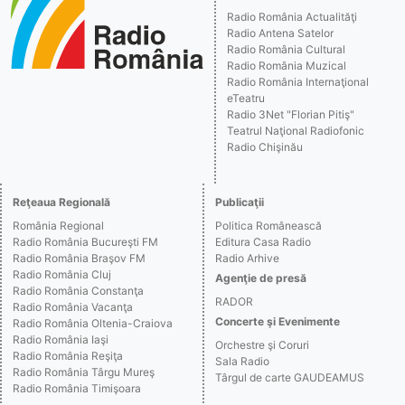
Radio România Actualităţi
Radio Antena Satelor
Radio România Cultural
Radio România Muzical
Radio România Internaţional
eTeatru
Radio 3Net "Florian Pitiş"
Teatrul Naţional Radiofonic
Radio Chişinău
Reţeaua Regională
Publicaţii
România Regional
Politica Românească
Radio România Bucureşti FM
Editura Casa Radio
Radio România Braşov FM
Radio Arhive
Radio România Cluj
Agenţie de presă
Radio România Constanţa
RADOR
Radio România Vacanţa
Concerte şi Evenimente
Radio România Oltenia-Craiova
Radio România Iaşi
Orchestre şi Coruri
Radio România Reşiţa
Sala Radio
Radio România Târgu Mureş
Târgul de carte GAUDEAMUS
Radio România Timişoara