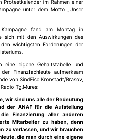
n Protestkalender im Rahmen einer
kampagne unter dem Motto „Unser
r Kampagne f
a
nd am Montag in
te sich mit den Auswirkungen des
den wichtigsten Forderungen der
isteriums.
n eine eigene Gehaltstabelle und
 der Finanzfachleute aufmerksam
ende von SindFisc Kronstadt/Brașov,
Radio Tg.Mureș:
e, wir sind uns alle der Bedeutung
nd der ANAF für die Aufstellung
die Finanzierung aller anderen
erte Mitarbeiter zu haben, denn
m zu verlassen, und wir brauchen
hleute, die man durch eine eigene