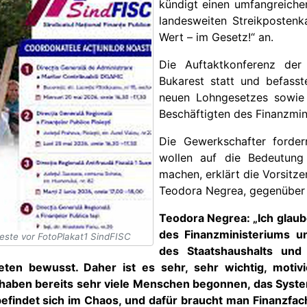
kündigt einen umfangreiche
landesweiten Streikposten
Wert – im Gesetz!“ an.
Die Auftaktkonferenz de
Bukarest statt und befass
neuen Lohngesetzes sowie 
Beschäftigten des Finanzmin
Die Gewerkschafter forder
wollen auf die Bedeutung
machen, erklärt die Vorsitz
Teodora Negrea, gegenüber 
Teodora Negrea: „Ich glaub
des Finanzministeriums u
este vor FotoPlakat1 SindFISC
des Staatshaushalts und 
ten bewusst. Daher ist es sehr, sehr wichtig, motivi
haben bereits sehr viele Menschen begonnen, das Syste
befindet sich im Chaos, und dafür braucht man Finanzfac