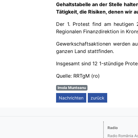
Gehaltstabelle an der Stelle halt
Tätigkeit, die Risiken, denen wir
Der
1.
Protest find am heutigen 2
Regionalen Finanzdirektion in Kron
Gewerkschaftsaktionen werden auc
ganzen Land stattfinden.
Insgesamt sind 12
1-
stündige Prote
Quelle: RRTgM (ro)
Imola Munteanu
Nachrichten
zurück
Radio
Radio România Act