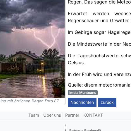
Regen
. Das sagen die Meteo
Erwart
et werden wechse
Regenschauer und Gewitter 
Im Gebirge sogar
Hagelrege
Die Mindestwerte in der Na
Die Tageshöchstwerte sch
Celsius.
In der Früh wird und vereinz
Quelle: disem.meteoromania.
Imola Munteanu
nd mit örtlichen Regen Foto EZ
Nachrichten
zurück
Team
Über uns
Partner
KONTAKT
Reţeaua Regională