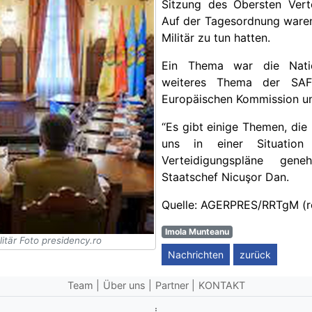
Sitzung des Obersten Vert
Auf der Tagesordnung waren
Militär zu tun hatten.
Ein Thema war die Nation
weiteres Thema der SAF
Europäischen Kommission unt
“Es gibt einige Themen, die r
uns in einer Situation
Verteidigungspläne gen
Staatschef Nicuşor Dan.
Quelle: AGERPRES/RRTgM (r
Imola Munteanu
tär Foto presidency.ro
Nachrichten
zurück
Team
Über uns
Partner
KONTAKT