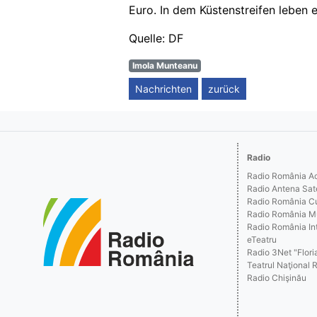
Euro. In dem Küstenstreifen leben e
Quelle: DF
Imola Munteanu
Nachrichten
zurück
Radio
Radio România Act
Radio Antena Sat
Radio România Cu
Radio România M
Radio România Int
eTeatru
Radio 3Net "Floria
Teatrul Naţional 
Radio Chişinău