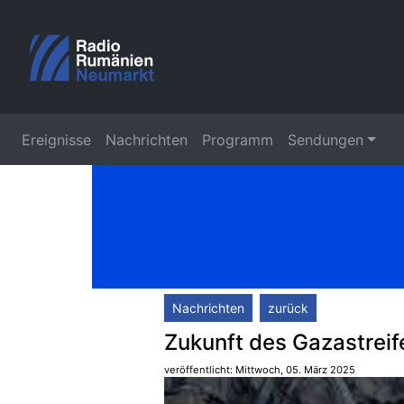
Ereignisse
Nachrichten
Programm
Sendungen
Nachrichten
zurück
Zukunft des Gazastreif
veröffentlicht: Mittwoch, 05. März 2025