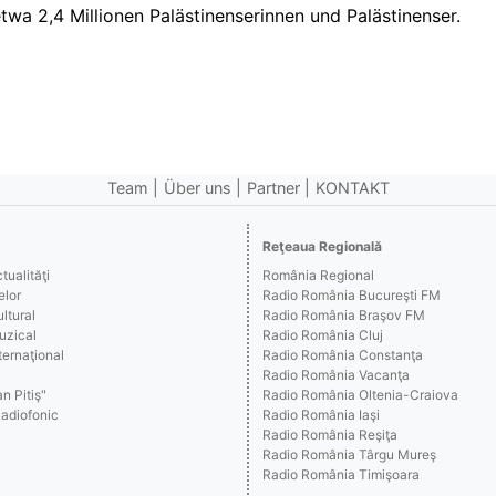
twa 2,4 Millionen Palästinenserinnen und Palästinenser.
Team
Über uns
Partner
KONTAKT
Reţeaua Regională
ualităţi
România Regional
elor
Radio România Bucureşti FM
ltural
Radio România Braşov FM
uzical
Radio România Cluj
ernaţional
Radio România Constanţa
Radio România Vacanţa
n Pitiş"
Radio România Oltenia-Craiova
Radiofonic
Radio România Iaşi
Radio România Reşiţa
Radio România Târgu Mureş
Radio România Timişoara