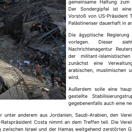
gemeinsame Haltung zum W
Der Sondergipfel ist ein
Vorstoß von US-Präsident 
Palästinenser dauerhaft in 
Die ägyptische Regierung 
vorlegen. Dieser sie
Nachrichtenagentur Reute
der militant-islamistisch
zunächst eine Verwaltu
arabischen, muslimischen u
wird.
Außerdem solle eine haupt
gestellte Stabilisierungs
gegebenenfalls auch eine ne
r unter anderem aus Jordanien, Saudi-Arabien, den Verei
Ratspräsident Costa nimmt an dem Treffen teil. Die Verei
 zwischen Israel und der Hamas weitgehend zerstörten Ga