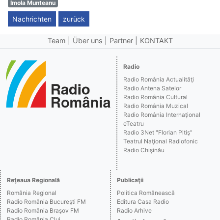
Imola Munteanu
Nachrichten
zurück
Team
Über uns
Partner
KONTAKT
Radio
Radio România Actualităţi
Radio Antena Satelor
Radio România Cultural
Radio România Muzical
Radio România Internaţional
eTeatru
Radio 3Net "Florian Pitiş"
Teatrul Naţional Radiofonic
Radio Chişinău
Reţeaua Regională
Publicaţii
România Regional
Politica Românească
Radio România Bucureşti FM
Editura Casa Radio
Radio România Braşov FM
Radio Arhive
Radio România Cluj