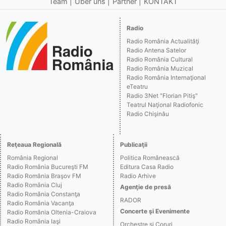
Team
Über uns
Partner
KONTAKT
Radio
Radio România Actualităţi
Radio Antena Satelor
Radio România Cultural
Radio România Muzical
Radio România Internaţional
eTeatru
Radio 3Net "Florian Pitiş"
Teatrul Naţional Radiofonic
Radio Chişinău
Reţeaua Regională
Publicaţii
România Regional
Politica Românească
Radio România Bucureşti FM
Editura Casa Radio
Radio România Braşov FM
Radio Arhive
Radio România Cluj
Agenţie de presă
Radio România Constanţa
RADOR
Radio România Vacanţa
Concerte şi Evenimente
Radio România Oltenia-Craiova
Radio România Iaşi
Orchestre şi Coruri