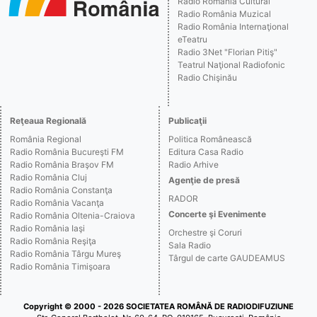
Radio România Cultural
Radio România Muzical
Radio România Internaţional
eTeatru
Radio 3Net "Florian Pitiş"
Teatrul Naţional Radiofonic
Radio Chişinău
Reţeaua Regională
Publicaţii
România Regional
Politica Românească
Radio România Bucureşti FM
Editura Casa Radio
Radio România Braşov FM
Radio Arhive
Radio România Cluj
Agenţie de presă
Radio România Constanţa
RADOR
Radio România Vacanţa
Concerte şi Evenimente
Radio România Oltenia-Craiova
Radio România Iaşi
Orchestre şi Coruri
Radio România Reşiţa
Sala Radio
Radio România Târgu Mureş
Târgul de carte GAUDEAMUS
Radio România Timişoara
Copyright © 2000 - 2026 SOCIETATEA ROMÂNĂ DE RADIODIFUZIUNE