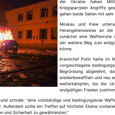
der Ukraine haben Mili
Kriegsparteien Angriffe ge
gehen beide Seiten mit sehr 
Moskau und Kiew untersc
Herangehensweise an die 
zunächst eine Waffenruhe 
der weitere Weg zum endgü
könne.
Kremlchef Putin hatte im 
vorgeschlagene bedingungs
Begründung abgelehnt, da
wiederbewaffnen und neu an 
weiterkämpfen, bis die Uk
endgültigen Frieden zustimm
n und schrieb: “eine vollständige und bedingungslose Waff
r. Außerdem sollte ein Treffen auf höchster Ebene vorberei
n und Sicherheit zu gewährleisten.”