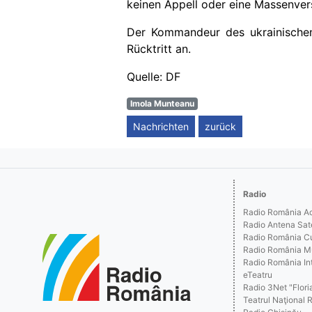
keinen Appell oder eine Massenver
Der Kommandeur des ukrainischen
Rücktritt an.
Quelle: DF
Imola Munteanu
Nachrichten
zurück
Radio
Radio România Act
Radio Antena Sat
Radio România Cu
Radio România M
Radio România Int
eTeatru
Radio 3Net "Floria
Teatrul Naţional 