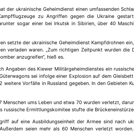
t der ukrainische Geheimdienst einen umfassenden Schlag
ampfflugzeuge zu Angriffen gegen die Ukraine gestart
arunter sogar einer bei Irkutsk in Sibirien, über 40 Masc
hten setzte der ukrainische Geheimdienst Kampfdrohnen ein
en verladen waren. „Zum richtigen Zeitpunkt wurden die 
omber anzugreifen“, hieß es.
h Angaben des Kiewer Militärgeheimdienstes ein russisch
Güterwagons sei infolge einer Explosion auf dem Gleisbett e
2 weitere Vorfälle in Russland gegeben. In den Gebieten K
Menschen ums Leben und etwa 70 wurden verletzt, darunter
 russische Ermittlungskomitee stufte die Brückeneinstürze a
riff auf eine Ausbildungseinheit der Armee sind nach u
ußerdem seien mehr als 60 Menschen verletzt worden.