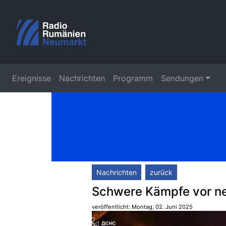
Ereignisse
Nachrichten
Programm
Sendungen
Nachrichten
zurück
Schwere Kämpfe vor n
veröffentlicht: Montag, 02. Juni 2025