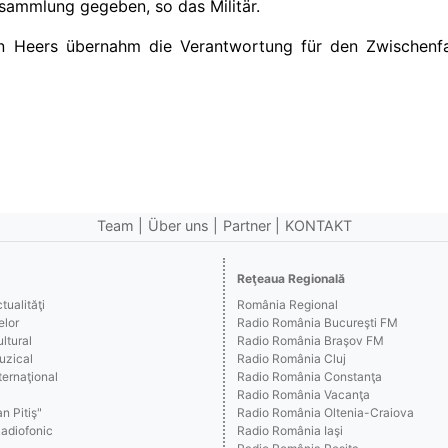
sammlung gegeben, so das Militär.
 Heers übernahm die Verantwortung für den Zwischenfal
Team
Über uns
Partner
KONTAKT
Reţeaua Regională
ualităţi
România Regional
elor
Radio România Bucureşti FM
ltural
Radio România Braşov FM
uzical
Radio România Cluj
ernaţional
Radio România Constanţa
Radio România Vacanţa
n Pitiş"
Radio România Oltenia-Craiova
Radiofonic
Radio România Iaşi