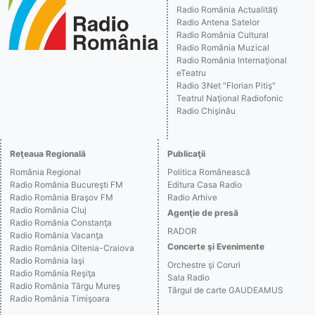
Radio România Actualităţi
Radio Antena Satelor
Radio România Cultural
Radio România Muzical
Radio România Internaţional
eTeatru
Radio 3Net "Florian Pitiş"
Teatrul Naţional Radiofonic
Radio Chişinău
Reţeaua Regională
Publicaţii
România Regional
Politica Românească
Radio România Bucureşti FM
Editura Casa Radio
Radio România Braşov FM
Radio Arhive
Radio România Cluj
Agenţie de presă
Radio România Constanţa
RADOR
Radio România Vacanţa
Concerte şi Evenimente
Radio România Oltenia-Craiova
Radio România Iaşi
Orchestre şi Coruri
Radio România Reşiţa
Sala Radio
Radio România Târgu Mureş
Târgul de carte GAUDEAMUS
Radio România Timişoara