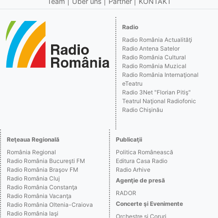
Team
Über uns
Partner
KONTAKT
Radio
Radio România Actualităţi
Radio Antena Satelor
Radio România Cultural
Radio România Muzical
Radio România Internaţional
eTeatru
Radio 3Net "Florian Pitiş"
Teatrul Naţional Radiofonic
Radio Chişinău
Reţeaua Regională
Publicaţii
România Regional
Politica Românească
Radio România Bucureşti FM
Editura Casa Radio
Radio România Braşov FM
Radio Arhive
Radio România Cluj
Agenţie de presă
Radio România Constanţa
RADOR
Radio România Vacanţa
Concerte şi Evenimente
Radio România Oltenia-Craiova
Radio România Iaşi
Orchestre şi Coruri