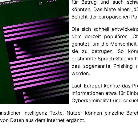
für Betrug und auch sch
könnten. Das biete einen „dü
Bericht der europäischen Po
Die sich schnell entwickel
dem derzeit populären „Ch
genutzt, um die Menschheit
sie zu betrügen. So kön
bestimmte Sprach-Stile imit
das sogenannte Phishing m
werden.
Laut Europol könnte das P
Informationen etwa für Einb
Cyberkriminalität und sexuel
ünstlicher Intelligenz Texte. Nutzer können einzelne Bef
 von Daten aus dem Internet ergänzt.