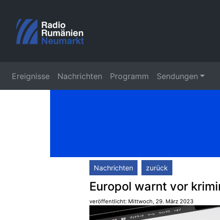
Ereignisse
Nachrichten
Programm
Sendungen
Nachrichten
zurück
Europol warnt vor kri
veröffentlicht: Mittwoch, 29. März 2023