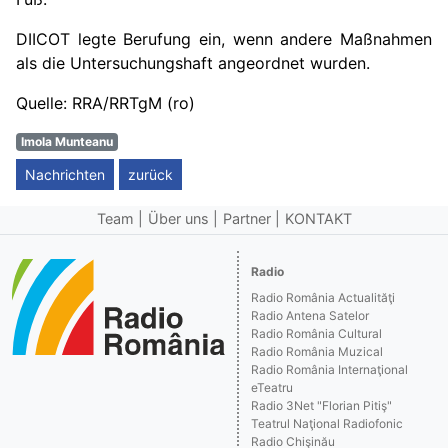
DIICOT legte Berufung ein, wenn andere Maßnahmen
als die Untersuchungshaft angeordnet wurden.
Quelle: RRA/RRTgM (ro)
Imola Munteanu
Nachrichten
zurück
Team
Über uns
Partner
KONTAKT
Radio
Radio România Actualităţi
Radio Antena Satelor
Radio România Cultural
Radio România Muzical
Radio România Internaţional
eTeatru
Radio 3Net "Florian Pitiş"
Teatrul Naţional Radiofonic
Radio Chişinău