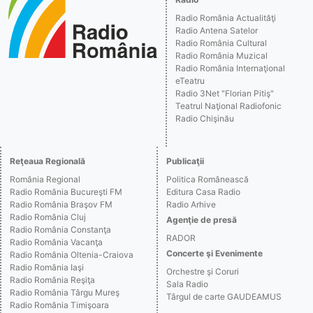
Radio România Actualităţi
Radio Antena Satelor
Radio România Cultural
Radio România Muzical
Radio România Internaţional
eTeatru
Radio 3Net "Florian Pitiş"
Teatrul Naţional Radiofonic
Radio Chişinău
Reţeaua Regională
Publicaţii
România Regional
Politica Românească
Radio România Bucureşti FM
Editura Casa Radio
Radio România Braşov FM
Radio Arhive
Radio România Cluj
Agenţie de presă
Radio România Constanţa
RADOR
Radio România Vacanţa
Concerte şi Evenimente
Radio România Oltenia-Craiova
Radio România Iaşi
Orchestre şi Coruri
Radio România Reşiţa
Sala Radio
Radio România Târgu Mureş
Târgul de carte GAUDEAMUS
Radio România Timişoara