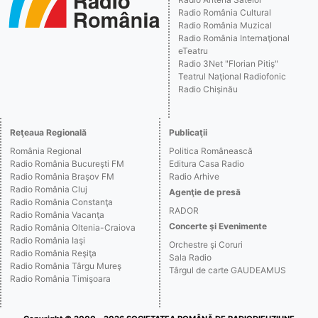
Radio România Cultural
Radio România Muzical
Radio România Internaţional
eTeatru
Radio 3Net "Florian Pitiş"
Teatrul Naţional Radiofonic
Radio Chişinău
Reţeaua Regională
Publicaţii
România Regional
Politica Românească
Radio România Bucureşti FM
Editura Casa Radio
Radio România Braşov FM
Radio Arhive
Radio România Cluj
Agenţie de presă
Radio România Constanţa
RADOR
Radio România Vacanţa
Concerte şi Evenimente
Radio România Oltenia-Craiova
Radio România Iaşi
Orchestre şi Coruri
Radio România Reşiţa
Sala Radio
Radio România Târgu Mureş
Târgul de carte GAUDEAMUS
Radio România Timişoara