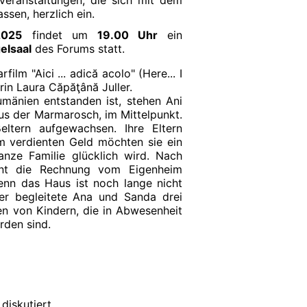
Veranstaltungen, die sich mit dem
sen, herzlich ein.
2025
findet um
19.00 Uhr
ein
elsaal
des Forums statt.
lm "Aici ... adică acolo" (Here... I
in Laura Căpăţână Juller.
umänien entstanden ist, stehen Ani
s der Marmarosch, im Mittelpunkt.
eltern aufgewachsen. Ihre Eltern
em verdienten Geld möchten sie ein
nze Familie glücklich wird. Nach
int die Rechnung vom Eigenheim
enn das Haus ist noch lange nicht
ler begleitete Ana und Sanda drei
en von Kindern, die in Abwesenheit
rden sind.
diskutiert.