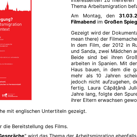
Interessenten zu mehreren 
Thema Arbeitsmigration befas
Am Montag, den
31.03.
Filmabend
im
Großen Spieg
Gezeigt wird der Dokumentarfi
mean there) der Filmemacher
In dem Film, der 2012 in R
und Sanda, zwei Mädchen au
Beide sind bei ihren Groß
arbeiten in Spanien. Mit d
Haus bauen, in dem die ga
mehr als 10 Jahren sche
jedoch nicht aufzugehen, d
fertig. Laura Căpăţână Jul
Jahre lang, folgte den Spur
ihrer Eltern erwachsen gewo
he mit englischen Untertiteln gezeigt.
r die Bereitstellung des Films.
Gespräche
" wird das Thema der Arbeitsmigration ebenfalls 