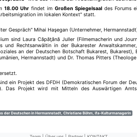
m
18.00 Uhr
findet im
Großen Spiegelsaal
des Forums ei
rbeitsmigration im lokalen Kontext" statt.
ter Gespräch" Mihai Haşegan (Unternehmer, Hermannstadt)
um sind Laura Căpăţână Juller (Filmemacherin und Journal
ions und Rechtsanwältin in der Bukarester Anwaltskamme
Soziales an der Deutschen Botschaft Bukarest, Bukarest),
Rumänien, Hermannstadt) und Dr. Thomas Pitters (Theologe 
ersetzt.
sind ein Projekt des DFDH (Demokratischen Forum der Deu
en). Das Projekt wird mit Mitteln des Auswärtigen Amt
s der Deutschen in Hermannstadt, Christiane Böhm, ifa-Kulturmanagerin
Team
Über uns
Partner
KONTAKT