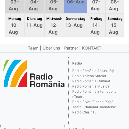
03-
04-
05-
06-Aug
07-
08-
Aug
Aug
Aug
Aug
Aug
Montag
Dienstag
Mittwoch
Donnerstag
Freitag
Samstag
10-
11-Aug
12-
13-Aug
14-
15-
Aug
Aug
Aug
Aug
Team
Über uns
Partner
KONTAKT
Radio
Radio România Actualităţi
Radio Antena Satelor
Radio România Cultural
Radio România Muzical
Radio România Internaţional
eTeatru
Radio 3Net "Florian Pitiş"
Teatrul Naţional Radiofonic
Radio Chişinău