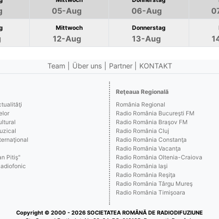
g
05-Aug
06-Aug
0
g
Mittwoch
Donnerstag
g
12-Aug
13-Aug
1
Team
Über uns
Partner
KONTAKT
Reţeaua Regională
ualităţi
România Regional
elor
Radio România Bucureşti FM
ltural
Radio România Braşov FM
uzical
Radio România Cluj
ernaţional
Radio România Constanţa
Radio România Vacanţa
n Pitiş"
Radio România Oltenia-Craiova
Radiofonic
Radio România Iaşi
Radio România Reşiţa
Radio România Târgu Mureş
Radio România Timişoara
Copyright © 2000 - 2026 SOCIETATEA ROMÂNĂ DE RADIODIFUZIUNE