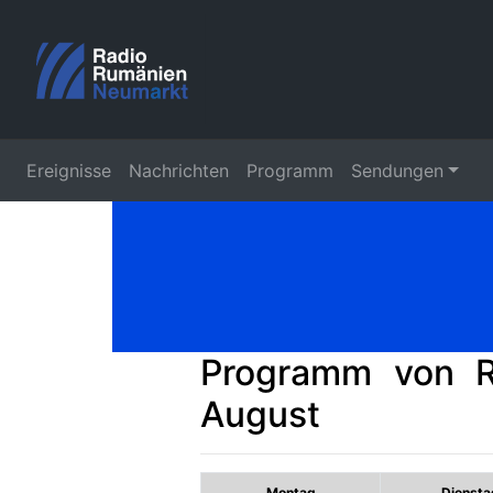
Ereignisse
Nachrichten
Programm
Sendungen
Programm von R
August
Montag
Diensta