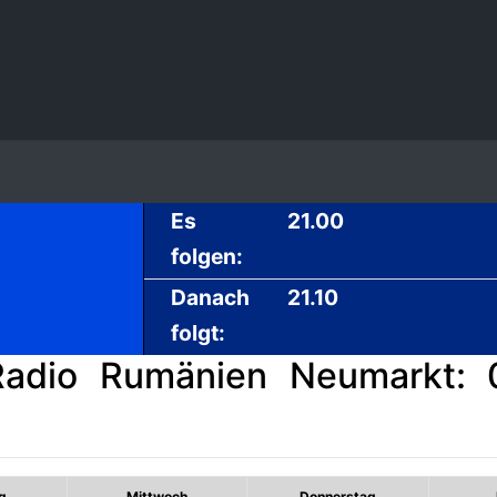
Es
21.00
folgen:
Danach
21.10
folgt:
adio Rumänien Neumarkt: 0
g
Mittwoch
Donnerstag