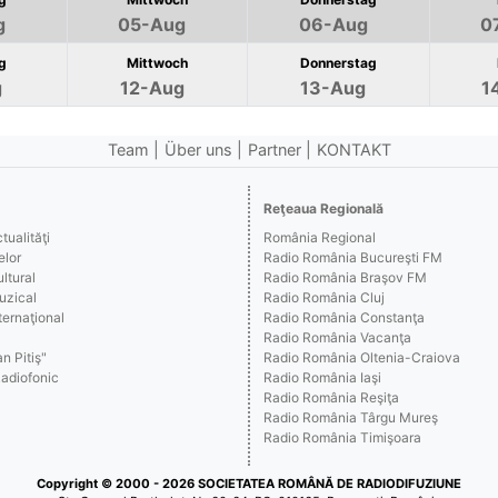
g
05-Aug
06-Aug
0
g
Mittwoch
Donnerstag
g
12-Aug
13-Aug
1
Team
Über uns
Partner
KONTAKT
Reţeaua Regională
ualităţi
România Regional
elor
Radio România Bucureşti FM
ltural
Radio România Braşov FM
uzical
Radio România Cluj
ernaţional
Radio România Constanţa
Radio România Vacanţa
n Pitiş"
Radio România Oltenia-Craiova
Radiofonic
Radio România Iaşi
Radio România Reşiţa
Radio România Târgu Mureş
Radio România Timişoara
Copyright © 2000 - 2026 SOCIETATEA ROMÂNĂ DE RADIODIFUZIUNE