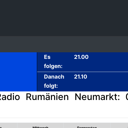
Es
21.00
folgen:
Danach
21.10
folgt:
adio Rumänien Neumarkt: 0
g
Mittwoch
Donnerstag