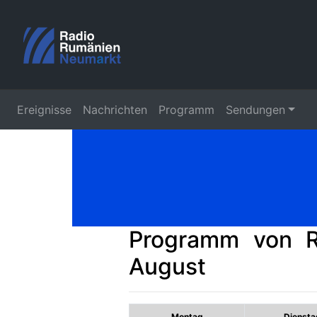
Ereignisse
Nachrichten
Programm
Sendungen
Programm von R
August
Montag
Diensta