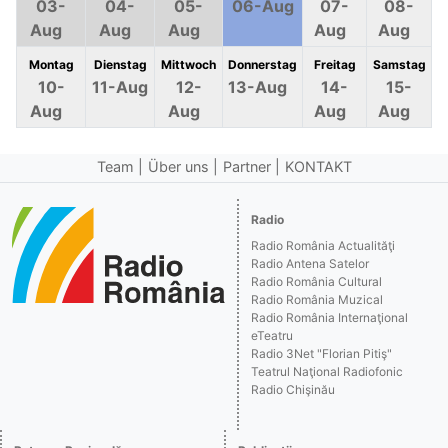
03-
04-
05-
06-Aug
07-
08-
Aug
Aug
Aug
Aug
Aug
Montag
Dienstag
Mittwoch
Donnerstag
Freitag
Samstag
10-
11-Aug
12-
13-Aug
14-
15-
Aug
Aug
Aug
Aug
Team
Über uns
Partner
KONTAKT
Radio
Radio România Actualităţi
Radio Antena Satelor
Radio România Cultural
Radio România Muzical
Radio România Internaţional
eTeatru
Radio 3Net "Florian Pitiş"
Teatrul Naţional Radiofonic
Radio Chişinău