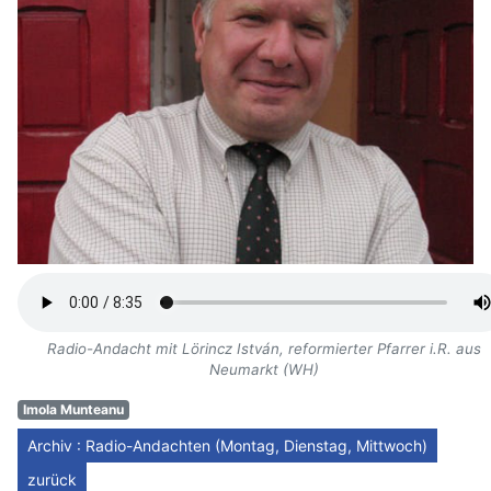
Radio-Andacht mit Lörincz István, reformierter Pfarrer i.R. aus
Neumarkt (WH)
Imola Munteanu
Archiv : Radio-Andachten (Montag, Dienstag, Mittwoch)
zurück