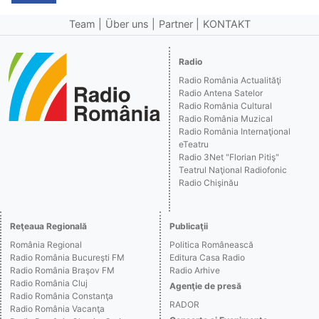
Team
Über uns
Partner
KONTAKT
Radio
Radio România Actualităţi
Radio Antena Satelor
Radio România Cultural
Radio România Muzical
Radio România Internaţional
eTeatru
Radio 3Net "Florian Pitiş"
Teatrul Naţional Radiofonic
Radio Chişinău
Reţeaua Regională
Publicaţii
România Regional
Politica Românească
Radio România Bucureşti FM
Editura Casa Radio
Radio România Braşov FM
Radio Arhive
Radio România Cluj
Agenţie de presă
Radio România Constanţa
RADOR
Radio România Vacanţa