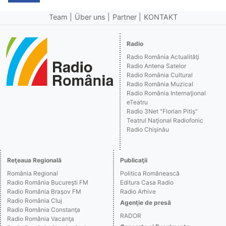
Team
Über uns
Partner
KONTAKT
Radio
Radio România Actualităţi
Radio Antena Satelor
Radio România Cultural
Radio România Muzical
Radio România Internaţional
eTeatru
Radio 3Net "Florian Pitiş"
Teatrul Naţional Radiofonic
Radio Chişinău
Reţeaua Regională
Publicaţii
România Regional
Politica Românească
Radio România Bucureşti FM
Editura Casa Radio
Radio România Braşov FM
Radio Arhive
Radio România Cluj
Agenţie de presă
Radio România Constanţa
RADOR
Radio România Vacanţa