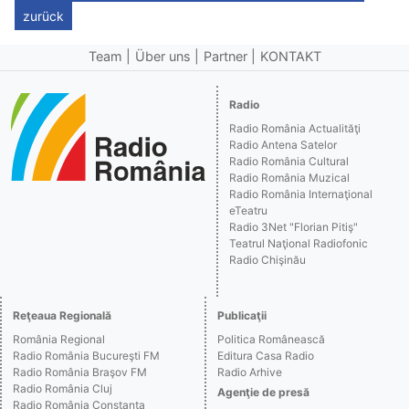
zurück
Team
Über uns
Partner
KONTAKT
Radio
Radio România Actualităţi
Radio Antena Satelor
Radio România Cultural
Radio România Muzical
Radio România Internaţional
eTeatru
Radio 3Net "Florian Pitiş"
Teatrul Naţional Radiofonic
Radio Chişinău
Reţeaua Regională
Publicaţii
România Regional
Politica Românească
Radio România Bucureşti FM
Editura Casa Radio
Radio România Braşov FM
Radio Arhive
Radio România Cluj
Agenţie de presă
Radio România Constanţa