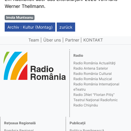
Werner Thellmann
.
Imola Munteanu
Archiv : Kultur (Montag)
zurück
Team
Über uns
Partner
KONTAKT
Radio
Radio România Actualităţi
Radio Antena Satelor
Radio România Cultural
Radio România Muzical
Radio România Internaţional
eTeatru
Radio 3Net "Florian Pitiş"
Teatrul Naţional Radiofonic
Radio Chişinău
Reţeaua Regională
Publicaţii
România Regional
Politica Românească