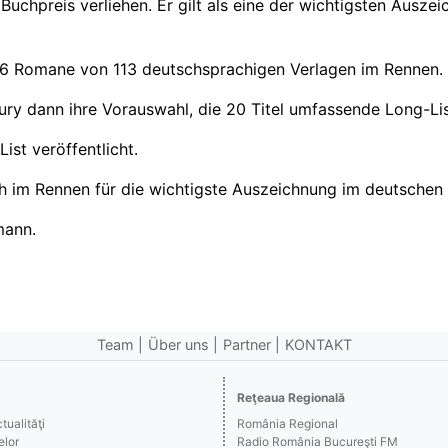
uchpreis verliehen. Er gilt als eine der wichtigsten Ausze
96 Romane von 113 deutschsprachigen Verlagen im Rennen.
ry dann ihre Vorauswahl, die 20 Titel umfassende Long-Lis
ist veröffentlicht.
 im Rennen für die wichtigste Auszeichnung im deutschen L
mann.
Team
Über uns
Partner
KONTAKT
Reţeaua Regională
ualităţi
România Regional
elor
Radio România Bucureşti FM