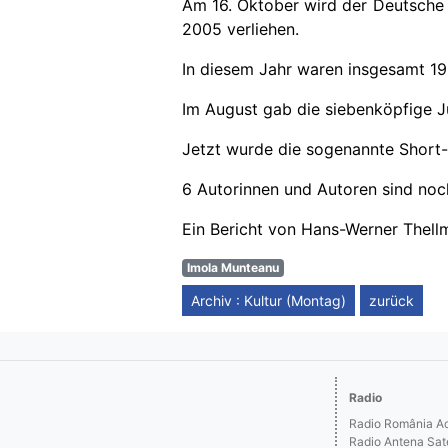
Am 16. Oktober wird der Deutsche B
2005 verliehen.
In diesem Jahr waren insgesamt 1
Im August gab die siebenköpfige Ju
Jetzt wurde die sogenannte Short-L
6 Autorinnen und Autoren sind noch
Ein Bericht von Hans-Werner Thell
Imola Munteanu
Archiv : Kultur (Montag)
zurück
Radio
Radio România Act
Radio Antena Sat