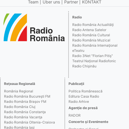
Team
Über uns
Partner
KONTAKT
Radio
Radio România Actualităţi
Radio Antena Satelor
Radio România Cultural
Radio România Muzical
Radio România Internaţional
eTeatru
Radio 3Net "Florian Pitiş"
Teatrul Naţional Radiofonic
Radio Chişinău
Reţeaua Regională
Publicaţii
România Regional
Politica Românească
Radio România Bucureşti FM
Editura Casa Radio
Radio România Braşov FM
Radio Arhive
Radio România Cluj
Agenţie de presă
Radio România Constanţa
RADOR
Radio România Vacanţa
Concerte şi Evenimente
Radio România Oltenia-Craiova
Radio România Iaşi