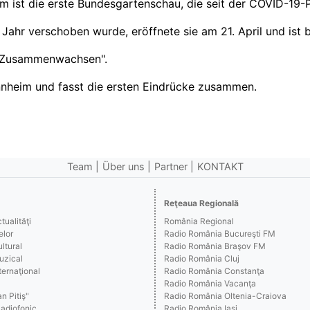
 ist die erste Bundesgartenschau, die seit der COVID-19-P
ahr verschoben wurde, eröffnete sie am 21. April und ist b
 "Zusammenwachsen".
nheim und fasst die ersten Eindrücke zusammen.
Team
Über uns
Partner
KONTAKT
Reţeaua Regională
ualităţi
România Regional
elor
Radio România Bucureşti FM
ltural
Radio România Braşov FM
uzical
Radio România Cluj
ernaţional
Radio România Constanţa
Radio România Vacanţa
n Pitiş"
Radio România Oltenia-Craiova
Radiofonic
Radio România Iaşi