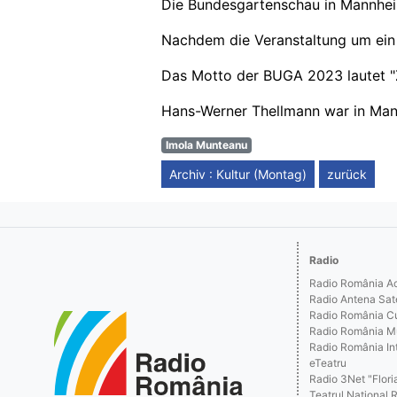
Die Bundesgartenschau in Mannheim
Nachdem die Veranstaltung um ein J
Das Motto der BUGA 2023 lautet
Hans-Werner Thellmann war in Man
Imola Munteanu
Archiv : Kultur (Montag)
zurück
Radio
Radio România Act
Radio Antena Sat
Radio România Cu
Radio România M
Radio România Int
eTeatru
Radio 3Net "Floria
Teatrul Naţional 