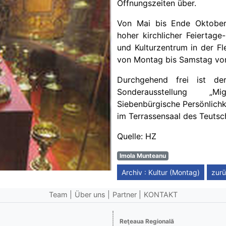
Öffnungszeiten über.
Von Mai bis Ende Oktober
hoher kirchlicher Feierta
und Kulturzentrum in der Fle
von Montag bis Samstag von 
Durchgehend frei ist de
Sonderausstellung „Migr
Siebenbürgische Persönlichk
im Terrassensaal des Teutsc
Quelle: HZ
Imola Munteanu
Archiv : Kultur (Montag)
zur
Team
Über uns
Partner
KONTAKT
Reţeaua Regională