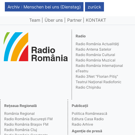
Archiv : Menschen bei uns (Dienstag)
zurück
Team
Über uns
Partner
KONTAKT
Radio
Radio România Actualităţi
Radio Antena Satelor
Radio România Cultural
Radio România Muzical
Radio România Internaţional
eTeatru
Radio 3Net "Florian Pitiş"
Teatrul Naţional Radiofonic
Radio Chişinău
Reţeaua Regională
Publicaţii
România Regional
Politica Românească
Radio România Bucureşti FM
Editura Casa Radio
Radio România Braşov FM
Radio Arhive
Radio România Cluj
Agenţie de presă