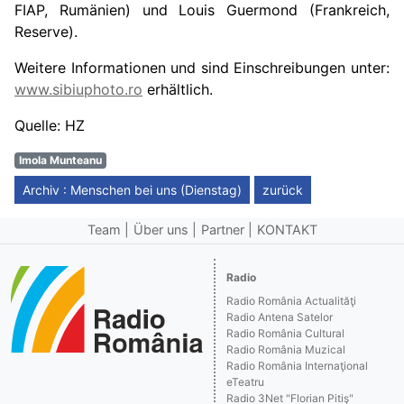
FIAP, Rumänien) und Louis Guermond (Frankreich,
Reserve).
Weitere Informationen und sind Einschreibungen unter:
www.sibiuphoto.ro
erhältlich.
Quelle: HZ
Imola Munteanu
Archiv : Menschen bei uns (Dienstag)
zurück
Team
Über uns
Partner
KONTAKT
Radio
Radio România Actualităţi
Radio Antena Satelor
Radio România Cultural
Radio România Muzical
Radio România Internaţional
eTeatru
Radio 3Net "Florian Pitiş"