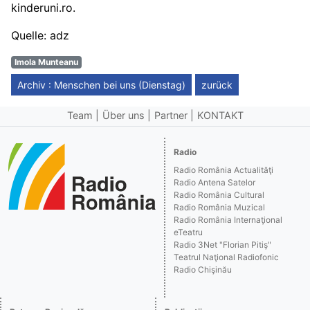
kinderuni.ro.
Quelle: adz
Imola Munteanu
Archiv : Menschen bei uns (Dienstag)
zurück
Team
Über uns
Partner
KONTAKT
Radio
Radio România Actualităţi
Radio Antena Satelor
Radio România Cultural
Radio România Muzical
Radio România Internaţional
eTeatru
Radio 3Net "Florian Pitiş"
Teatrul Naţional Radiofonic
Radio Chişinău