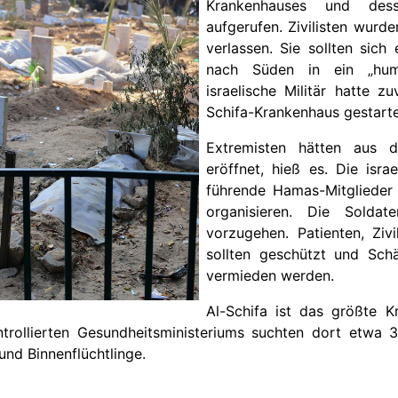
Krankenhauses und des
aufgerufen. Zivilisten wurd
verlassen. Sie sollten sic
nach Süden in ein „hum
israelische Militär hatte z
Schifa-Krankenhaus gestarte
Extremisten hätten aus
eröffnet, hieß es. Die isr
führende Hamas-Mitglieder 
organisieren. Die Soldat
vorzugehen. Patienten, Ziv
sollten geschützt und Sch
vermieden werden.
Al-Schifa ist das größte 
ollierten Gesundheitsministeriums suchten dort etwa 
und Binnenflüchtlinge.