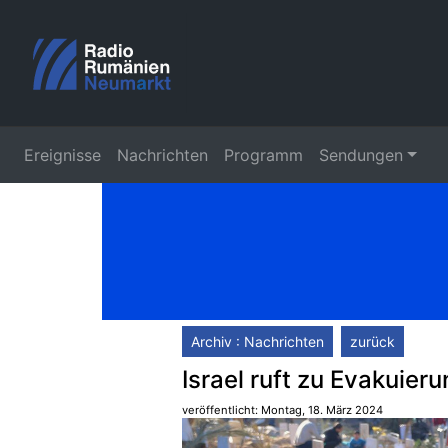
Ereignisse
Nachrichten
Programm
Sendungen
Archiv : Nachrichten
zurück
Israel ruft zu Evakuie
veröffentlicht: Montag, 18. März 2024