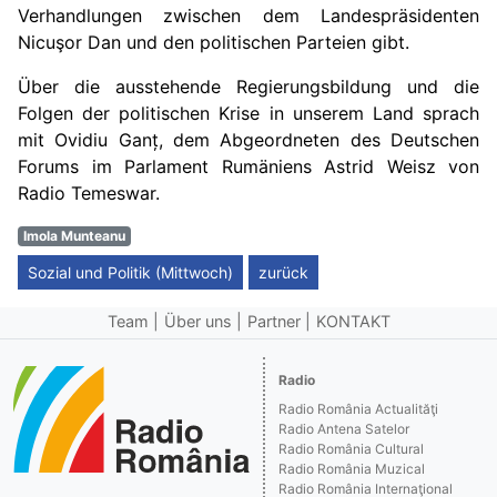
Verhandlungen zwischen dem Landespräsidenten
Nicuşor Dan und den politischen Parteien gibt
.
Über die a
usstehende Regierungsbildung
und die
Folgen der politischen Krise in unserem Land
sprach
mit
Ovidiu Gan
ț,
dem Abgeordneten des Deutschen
Forums im Parlament Rumäniens Astrid Weisz von
Radio Temeswar.
Imola Munteanu
Sozial und Politik (Mittwoch)
zurück
Team
Über uns
Partner
KONTAKT
Radio
Radio România Actualităţi
Radio Antena Satelor
Radio România Cultural
Radio România Muzical
Radio România Internaţional