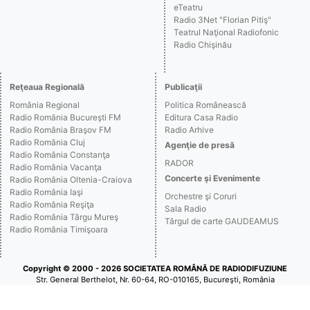
eTeatru
Radio 3Net "Florian Pitiş"
Teatrul Naţional Radiofonic
Radio Chişinău
Reţeaua Regională
Publicaţii
România Regional
Politica Românească
Radio România Bucureşti FM
Editura Casa Radio
Radio România Braşov FM
Radio Arhive
Radio România Cluj
Agenţie de presă
Radio România Constanţa
RADOR
Radio România Vacanţa
Concerte şi Evenimente
Radio România Oltenia-Craiova
Radio România Iaşi
Orchestre şi Coruri
Radio România Reşiţa
Sala Radio
Radio România Târgu Mureş
Târgul de carte GAUDEAMUS
Radio România Timişoara
Copyright © 2000 - 2026 SOCIETATEA ROMÂNĂ DE RADIODIFUZIUNE
Str. General Berthelot, Nr. 60-64, RO-010165, Bucureşti, România