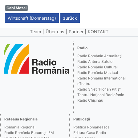
Gabi Mezei
Wirtschaft (Donnerstag)
zurück
Team
Über uns
Partner
KONTAKT
Radio
Radio România Actualităţi
Radio Antena Satelor
Radio România Cultural
Radio România Muzical
Radio România Internaţional
eTeatru
Radio 3Net "Florian Pitiş"
Teatrul Naţional Radiofonic
Radio Chişinău
Reţeaua Regională
Publicaţii
România Regional
Politica Românească
Radio România Bucureşti FM
Editura Casa Radio