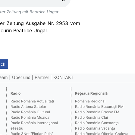
er Zeitung mit Beatrice Ungar
er Zeitung Ausgabe Nr. 2953 vom
eurin Beatrice Ungar.
ück
eam
Über uns
Partner
KONTAKT
Radio
Reţeaua Regională
Radio România Actualităţi
România Regional
Radio Antena Satelor
Radio România Bucureşti FM
Radio România Cultural
Radio România Braşov FM
Radio România Muzical
Radio România Cluj
Radio România Internaţional
Radio România Constanţa
eTeatru
Radio România Vacanţa
Radio 3Net "Florian Pitiş"
Radio România Oltenia-Craiova