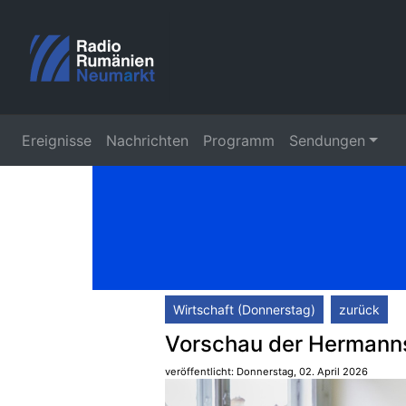
Ereignisse
Nachrichten
Programm
Sendungen
Wirtschaft (Donnerstag)
zurück
Vorschau der Hermanns
veröffentlicht: Donnerstag, 02. April 2026