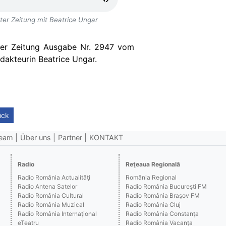
er Zeitung mit Beatrice Ungar
er Zeitung Ausgabe Nr. 2947 vom
dakteurin Beatrice Ungar.
ück
eam
Über uns
Partner
KONTAKT
Radio
Reţeaua Regională
Radio România Actualităţi
România Regional
Radio Antena Satelor
Radio România Bucureşti FM
Radio România Cultural
Radio România Braşov FM
Radio România Muzical
Radio România Cluj
Radio România Internaţional
Radio România Constanţa
eTeatru
Radio România Vacanţa