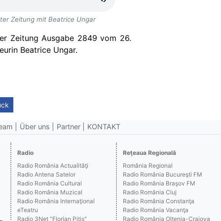
er Zeitung mit Beatrice Ungar
er Zeitung Ausgabe 2849 vom 26.
teurin
Beatrice Ungar.
ück
eam
Über uns
Partner
KONTAKT
Radio
Reţeaua Regională
Radio România Actualităţi
România Regional
Radio Antena Satelor
Radio România Bucureşti FM
Radio România Cultural
Radio România Braşov FM
Radio România Muzical
Radio România Cluj
Radio România Internaţional
Radio România Constanţa
eTeatru
Radio România Vacanţa
Radio 3Net "Florian Pitiş"
Radio România Oltenia-Craiova