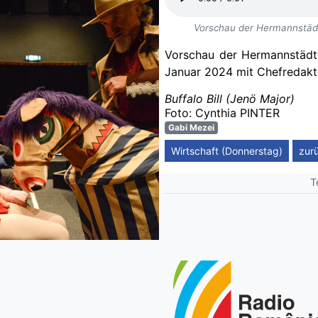
Vorschau der Hermannstädt
Vorschau der Hermannstädt
Januar 2024
m
it Chefredak
Buffalo Bill (Jenö Major)
Foto: Cynthia PINTER
Gabi Mezei
Wirtschaft (Donnerstag)
zur
T