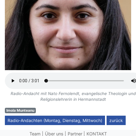
Radio-Andacht mit Nato Fernolendt, evangelische Theologin und
Religionslehrerin in Hermannstadt
Imola Munteanu
Radio-Andachten (Montag, Dienstag, Mittwoch)
zurück
Team
Über uns
Partner
KONTAKT