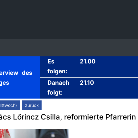
Es
21.00
folgen:
terview des
ges
Danach
21.10
folgt:
ittwoch)
zurück
s Lőrincz Csilla, reformierte Pfarrerin