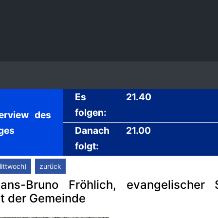
Es
21.40
folgen:
terview des
ges
Danach
21.00
folgt:
ittwoch)
zurück
ns-Bruno Fröhlich, evangelischer S
t der Gemeinde