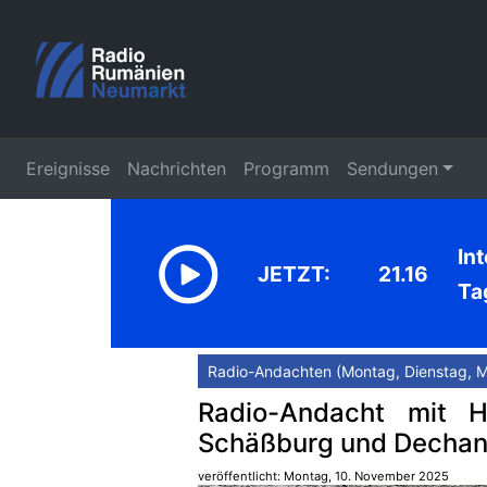
Ereignisse
Nachrichten
Programm
Sendungen
In
JETZT:
21.16
Ta
Radio-Andachten (Montag, Dienstag, M
Radio-Andacht mit Ha
Schäßburg und Dechan
veröffentlicht: Montag, 10. November 2025