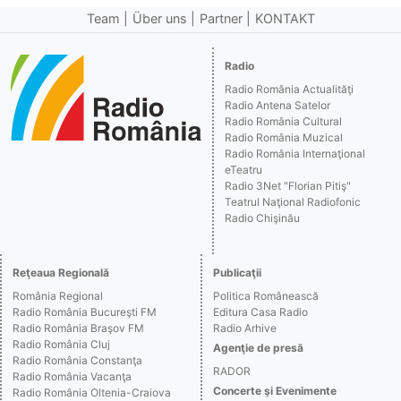
Team
Über uns
Partner
KONTAKT
Radio
Radio România Actualităţi
Radio Antena Satelor
Radio România Cultural
Radio România Muzical
Radio România Internaţional
eTeatru
Radio 3Net "Florian Pitiş"
Teatrul Naţional Radiofonic
Radio Chişinău
Reţeaua Regională
Publicaţii
România Regional
Politica Românească
Radio România Bucureşti FM
Editura Casa Radio
Radio România Braşov FM
Radio Arhive
Radio România Cluj
Agenţie de presă
Radio România Constanţa
RADOR
Radio România Vacanţa
Concerte şi Evenimente
Radio România Oltenia-Craiova