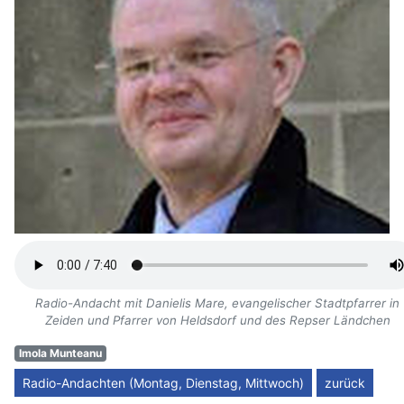
Radio-Andacht mit Danielis Mare, evangelischer Stadtpfarrer in
Zeiden und Pfarrer von Heldsdorf und des Repser Ländchen
Imola Munteanu
Radio-Andachten (Montag, Dienstag, Mittwoch)
zurück