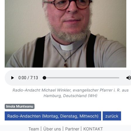
Radio-Andacht Michael Winkler, evangelischer Pfarrer i. R. aus
Hamburg, Deutschland (WH)
Imola Munteanu
Radio-Andachten (Montag, Dienstag, Mittwoch)
zurück
Team
Über uns
Partner
KONTAKT