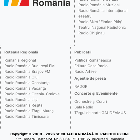
Radio România Muzical
Radio România Internaţional
eTeatru
Radio 3Net "Florian Pitiş"
Teatrul Naţional Radiofonic
Radio Chişinău
Reţeaua Regională
Publicaţii
România Regional
Politica Românească
Radio România Bucureşti FM
Editura Casa Radio
Radio România Braşov FM
Radio Arhive
Radio România Cluj
Agenţie de presă
Radio România Constanţa
RADOR
Radio România Vacanţa
Concerte şi Evenimente
Radio România Oltenia-Craiova
Radio România Iaşi
Orchestre şi Coruri
Radio România Reşiţa
Sala Radio
Radio România Târgu Mureş
Târgul de carte GAUDEAMUS
Radio România Timişoara
Copyright © 2000 - 2026 SOCIETATEA ROMÂNĂ DE RADIODIFUZIUNE
Str. General Berthelot, Nr. 60-64, RO-010165, Bucureşti, România